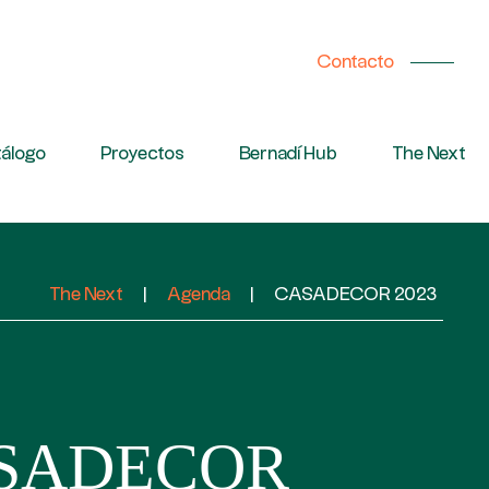
Contacto
álogo
Proyectos
Bernadí Hub
The Next
The Next
|
Agenda
|
CASADECOR 2023
SADECOR