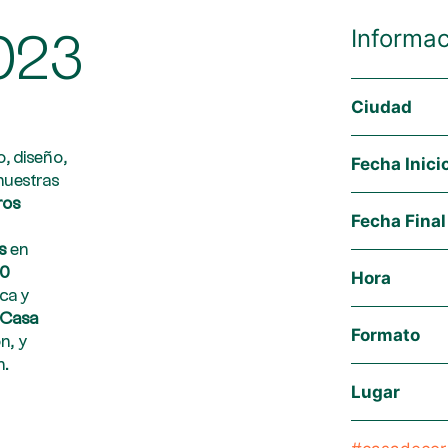
Informac
023
Ciudad
o, diseño,
Fecha Inici
 nuestras
ros
Fecha Final
s
en
00
Hora
ica y
e Casa
Formato
n, y
n.
Lugar