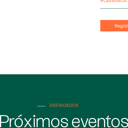
#casadecor
Regist
DESTACADOS
Próximos evento