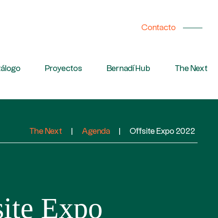
Contacto
álogo
Proyectos
Bernadí Hub
The Next
The Next
|
Agenda
|
Offsite Expo 2022
site Expo