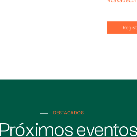
#casadecor
Regist
DESTACADOS
Próximos evento