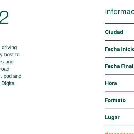
Informac
22
Ciudad
driving
Fecha Inici
y host to
ers and
Fecha Final
road
s, pod and
Hora
 Digital
Formato
Lugar