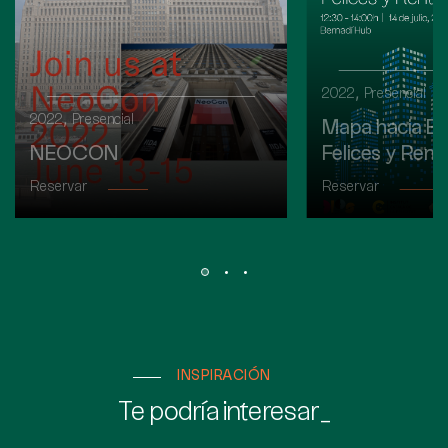
,
2022
Presencial
,
2022
Presencial
Mapa hacia E
NEOCON
Felices y Rent
Reservar
Reservar
INSPIRACIÓN
Te podría interesar_