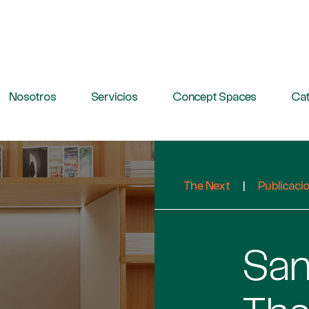
Nosotros
Servicios
Concept Spaces
Cat
The Next
|
Publicaci
San