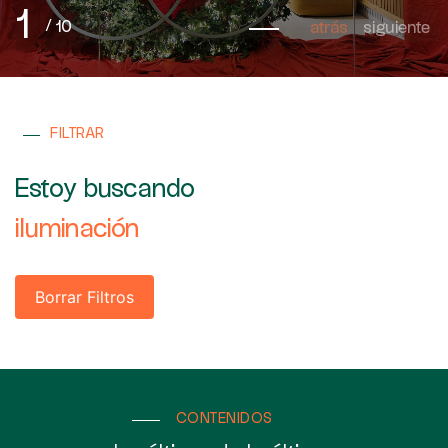
1
10
/
atrás
siguiente
FILTRAR
Estoy buscando
iluminación
Borrar Filtros
CONTENIDOS