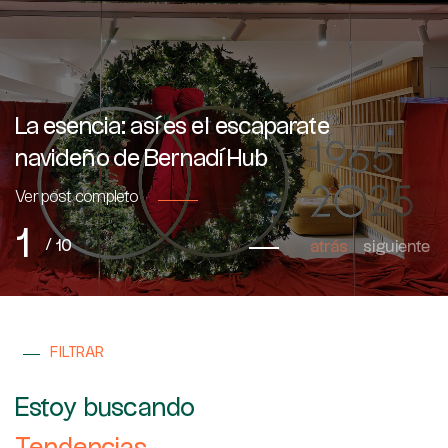
La esencia: así es el escaparate
navideño de Bernadí Hub
Ver post completo
1
10
/
atrás
siguiente
FILTRAR
Estoy buscando